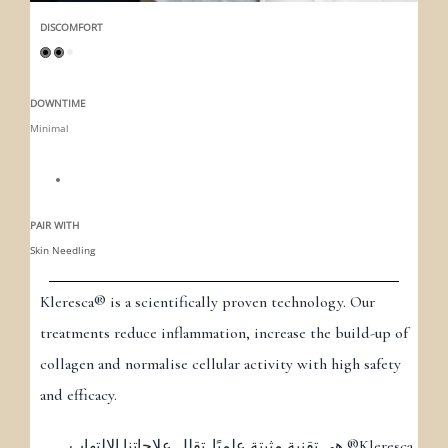
DISCOMFORT
DOWNTIME
Minimal
PAIR WITH
Skin Needling
Kleresca® is a scientifically proven technology. Our
treatments reduce inflammation, increase the build-up of
collagen and normalise cellular activity with high safety
and efficacy.
Kleresca® هي تقنية مثبتة علميًا. تقلل علاجاتنا الالتهاب