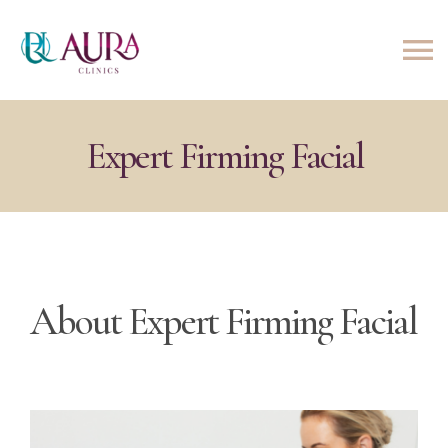
Skip
to
To
content
Na
BOOK APPOINTMENT
Expert Firming Facial
LASER
SKIN
INJECTABLES
About Expert Firming Facial
BODY CARE
NUTRITION